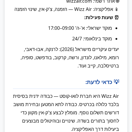
🌐 אתר רשמי: wizzair.com
📱 אפליקציה: Wizz Air — הזמנה, צ'ק-אין, שינוי הזמנה
⏰ שעות פעילות:
מוקד ישראלי: א'-ה' 09:00–17:00
מוקד בינלאומי: 24/7
יעדים עיקריים מישראל (2026): לרנקה, אבו-דאבי,
רומא, מילאנו, לונדון, ורשה, קרקוב, בודפשט, סופיה,
ברטיסלבה, קייב ועוד.
💡 כדאי לדעת:
Wizz Air היא חברת לואו-קוסט — כבודה ידנית בסיסית
בלבד כלולה בכרטיס. כבודה לתא המטען ובחירת מושב
דורשים תשלום נוסף. מומלץ לבצע צ'ק-אין מקוון כדי
לחסוך בתורים בשדה. שינויים ובוהיטולים מבוצעים
ביעילות דרך האפליקציה.