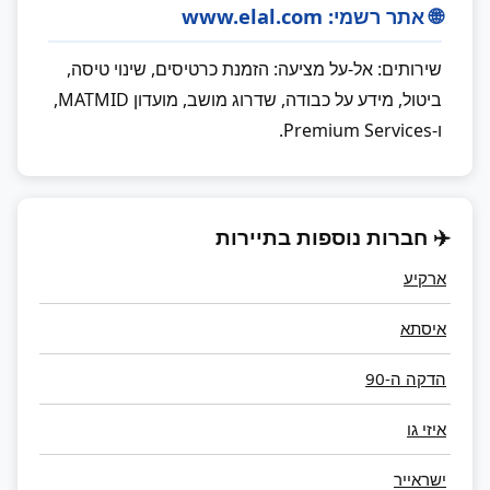
🌐 אתר רשמי: www.elal.com
שירותים: אל-על מציעה: הזמנת כרטיסים, שינוי טיסה,
ביטול, מידע על כבודה, שדרוג מושב, מועדון MATMID,
ו-Premium Services.
✈️ חברות נוספות בתיירות
ארקיע
איסתא
הדקה ה-90
איזי גו
ישראייר