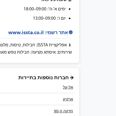
ימים א'-ה': 09:00–18:00
יום ו': 09:00–13:00
🌐 אתר רשמי: www.issta.co.il
📱 אפליקציית ISSTA: חבילות, טיסות, מלונות
שירותים: איסתא מציעה: חבילות נופש מאורג
✈️ חברות נוספות בתיירות
אל-על
ארקיע
הדקה ה-90