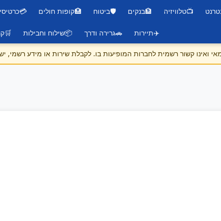
טרנט
📺
טלוויזיה
🏦
בנקים
🛡️
ביטוח
🏥
קופות חולים
💳
כרטיסי
✈️
תיירות
🚗
גרירה ודרך
📦
שילוח וחבילות
🛒
קנ
 ואינו קשור רשמית לחברות המופיעות בו. לקבלת שירות או מידע רשמי, יש 