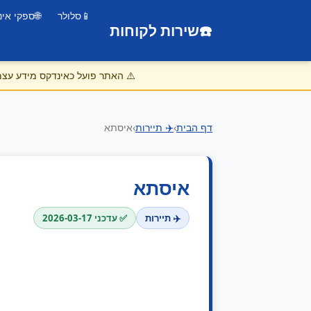
📱
סלולר
🌐
ספקי אינ
☎️
שירות לקוחות
⚠️
האתר פועל כאינדקס מידע עצמאי
דף הבית
›
✈️ תיירות
›
איסתא
איסתא
✈️ תיירות
✅ עדכני 2026-03-17