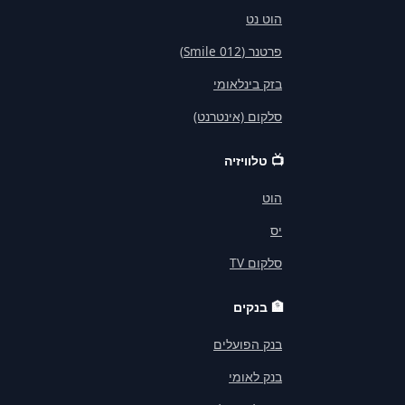
הוט נט
פרטנר (012 Smile)
בזק בינלאומי
סלקום (אינטרנט)
📺
טלוויזיה
הוט
יס
סלקום TV
🏦
בנקים
בנק הפועלים
בנק לאומי