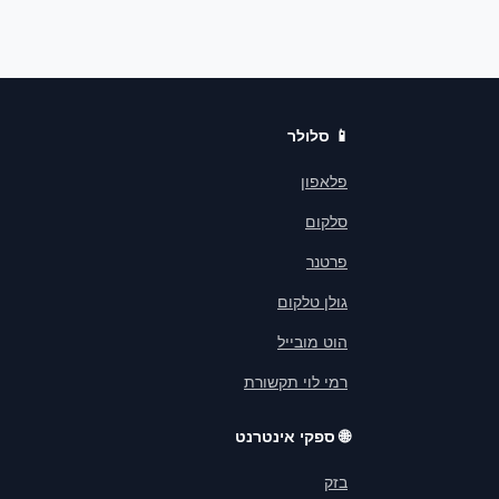
📱
סלולר
פלאפון
סלקום
פרטנר
גולן טלקום
הוט מובייל
רמי לוי תקשורת
🌐
ספקי אינטרנט
בזק