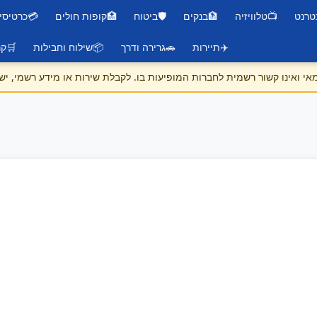
טרנט
📺
טלוויזיה
🏦
בנקים
🛡️
ביטוח
🏥
קופות חולים
💳
כרטיסי
✈️
תיירות
🚗
גרירה ודרך
📦
שילוח וחבילות
🛒
קנ
 ואינו קשור רשמית לחברות המופיעות בו. לקבלת שירות או מידע רשמי, יש 