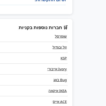
🛒 חברות נוספות בקניות
שופרסל
זול ובגדול
KSP
Ivory אייבורי
Bug באג
IKEA איקאה
ACE אייס