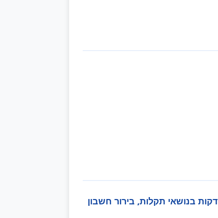
 טיפ חסכוני: לפי חוק הגנת הצרכן (תיקון 2018), חברות מחויבות לספק מענה אנושי תוך 6 דקות בנושאי תקלות, בירור חשבון