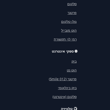
סלקום
פרטנר
גולן טלקום
הוט מובייל
רמי לוי תקשורת
🌐
ספקי אינטרנט
בזק
הוט נט
פרטנר (012 Smile)
בזק בינלאומי
סלקום (אינטרנט)
📺
טלוויזיה