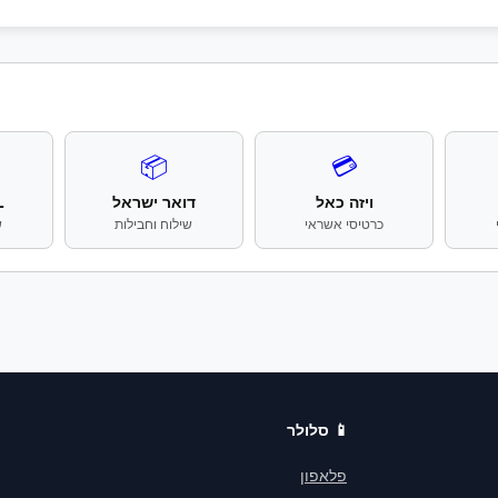
📦
💳
ויזה כאל
דואר ישראל
HL
כרטיסי אשראי
שילוח וחבילות
ש
📱
סלולר
פלאפון