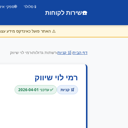
📱
סלולר
🌐
ספקי אינ
☎️
שירות לקוחות
⚠️
האתר פועל כאינדקס מידע עצמאי
דף הבית
›
🛒 קניות
›
רשתות גדולות
›
רמי לוי שיווק
רמי לוי שיווק
🛒 קניות
✅ עדכני 2026-04-01