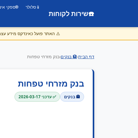
📱
סלולר
🌐
ספקי אינ
☎️
שירות לקוחות
⚠️
האתר פועל כאינדקס מידע עצמאי
דף הבית
›
🏦 בנקים
›
בנק מזרחי טפחות
בנק מזרחי טפחות
🏦 בנקים
✅ עדכני 2026-03-17