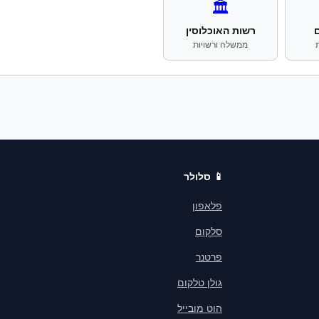
🏛️
רשות האוכלוסין
ממשלה ורשויות
📱
סלולר
פלאפון
סלקום
פרטנר
גולן טלקום
הוט מובייל