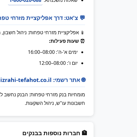
שאלות משכנתא:
1-800-020-088
💬 צ'אט: דרך אפליקציית מזרחי טפח
📱 אפליקציית מזרחי טפחות: ניהול חשבון,
⏰ שעות פעילות:
ימים א'-ה': 08:00–16:00
יום ו': 08:00–12:00
🌐 אתר רשמי: www.mizrahi-tefahot.co.il
מומחיות בנק מזרחי טפחות: הבנק נחשב לא
חשבונות עו"ש, ניהול השקעות.
🏦 חברות נוספות בבנקים