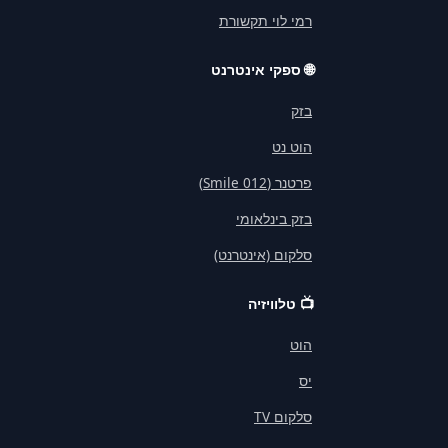
רמי לוי תקשורת
🌐
ספקי אינטרנט
בזק
הוט נט
פרטנר (012 Smile)
בזק בינלאומי
סלקום (אינטרנט)
📺
טלוויזיה
הוט
יס
סלקום TV