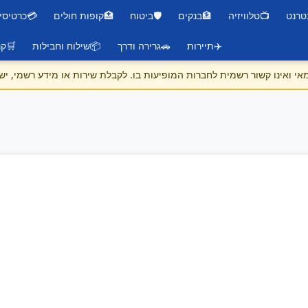
טרנט
📺
טלוויזיה
🏦
בנקים
🛡️
ביטוח
🏥
קופות חולים
💳
כרטיסי
✈️
תיירות
🚗
גרירה ודרך
📦
שילוח וחבילות
🛒
קנ
 ואינו קשור רשמית לחברות המופיעות בו. לקבלת שירות או מידע רשמי, יש 