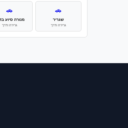
🚗
🚗
שגריר
מנורה סיוע בד
גרירה ודרך
גרירה ודרך