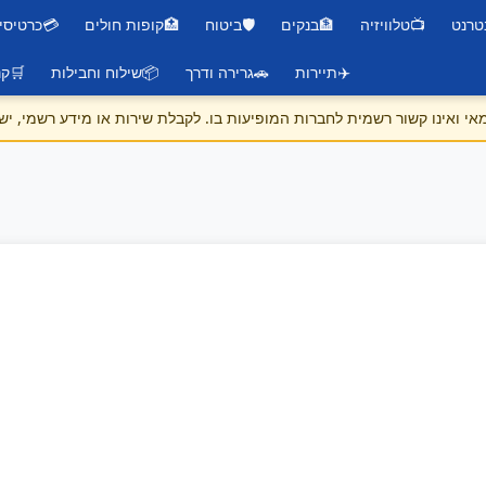
טרנט
📺
טלוויזיה
🏦
בנקים
🛡️
ביטוח
🏥
קופות חולים
💳
כרטיסי
✈️
תיירות
🚗
גרירה ודרך
📦
שילוח וחבילות
🛒
קנ
 ואינו קשור רשמית לחברות המופיעות בו. לקבלת שירות או מידע רשמי, יש 