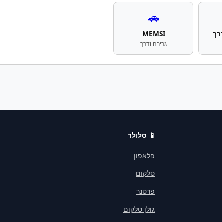
🚗
רך
MEMSI
גרירה ודרך
📱
סלולר
פלאפון
סלקום
פרטנר
גולן טלקום