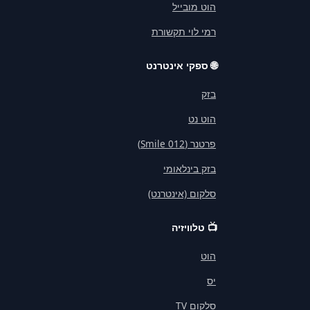
הוט מובייל
רמי לוי תקשורת
🌐
ספקי אינטרנט
בזק
הוט נט
פרטנר (012 Smile)
בזק בינלאומי
סלקום (אינטרנט)
📺
טלוויזיה
הוט
יס
סלקום TV